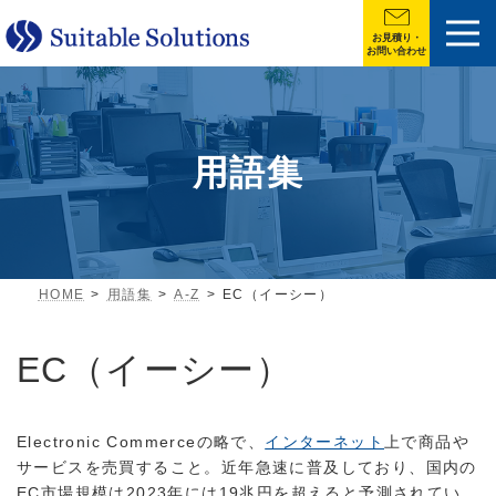
お見積り・
お問い合わせ
用語集
HOME
用語集
A-Z
EC（イーシー）
EC（イーシー）
Electronic Commerceの略で、
インターネット
上で商品や
サービスを売買すること。近年急速に普及しており、国内の
EC市場規模は2023年には19兆円を超えると予測されてい