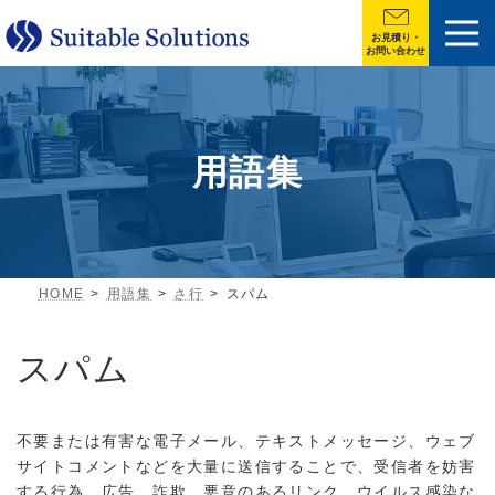
お見積り・
お問い合わせ
用語集
HOME
用語集
さ行
スパム
スパム
不要または有害な電子メール、テキストメッセージ、ウェブ
サイトコメントなどを大量に送信することで、受信者を妨害
する行為。広告、詐欺、悪意のあるリンク、ウイルス感染な