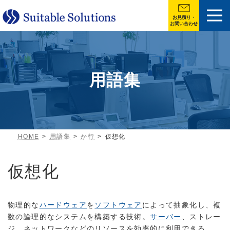
お見積り・
お問い合わせ
用語集
HOME
用語集
か行
仮想化
仮想化
物理的な
ハードウェア
を
ソフトウェア
によって抽象化し、複
数の論理的なシステムを構築する技術。
サーバー
、ストレー
ジ、ネットワークなどのリソースを効率的に利用できる。