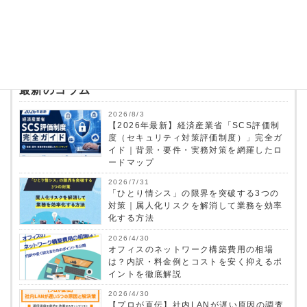
■取得認証
情報セキュリティマネジメントシステム
ISO27001認証（登録番号 JUSE-IR-
402）
情報処理支援機関「スマートSMEサポータ
ー」（認定番号 第16号-21100052(18)）
最新のコラム
2026/8/3
【2026年最新】経済産業省「SCS評価制
度（セキュリティ対策評価制度）」完全ガ
イド｜背景・要件・実務対策を網羅したロ
ードマップ
2026/7/31
「ひとり情シス」の限界を突破する3つの
対策｜属人化リスクを解消して業務を効率
化する方法
2026/4/30
オフィスのネットワーク構築費用の相場
は？内訳・料金例とコストを安く抑えるポ
イントを徹底解説
2026/4/30
【プロが直伝】社内LANが遅い原因の調査